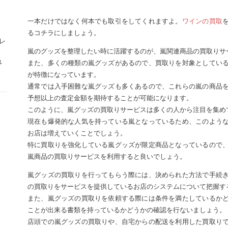
一本だけではなく何本でも取引をしてくれますよ。
ワインの買取
るコチラにしましょう。
レ
嵐のグッズを整理したい時に活躍するのが、嵐関連商品の買取りサ
れ
また、多くの種類の嵐グッズがあるので、買取りを対象としてい
が特徴になっています。
通常では入手困難な嵐グッズも多くあるので、これらの嵐の商品
予想以上の査定金額を期待することが可能になります。
このように、嵐グッズの買取りサービスは多くの人から注目を集め
現在も爆発的な人気を持っている嵐となっているため、このよう
お店は増えていくことでしょう。
特に買取りを強化している嵐グッズが限定商品となっているので
嵐商品の買取りサービスを利用すると良いでしょう。
嵐グッズの買取りを行ってもらう際には、決められた方法で手続
の買取りをサービスを提供しているお店のシステムについて把握す
また、嵐グッズの買取りを依頼する際には条件を満たしているか
ことが出来る書類を持っているかどうかの確認を行ないましょう。
店頭での嵐グッズの買取りや、自宅からの配送を利用した買取り